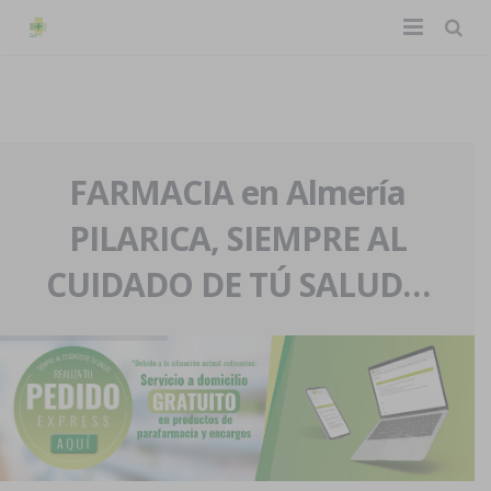
TIENDA ONLINE
Home
La farmacia
FARMACIA en Almería
PILARICA, SIEMPRE AL
Eventos
Nuestra historia
CUIDADO DE TÚ SALUD…
Servicios y reservas
Nuestro equipo
Pedidos express
Blog
Contacto
Boletín