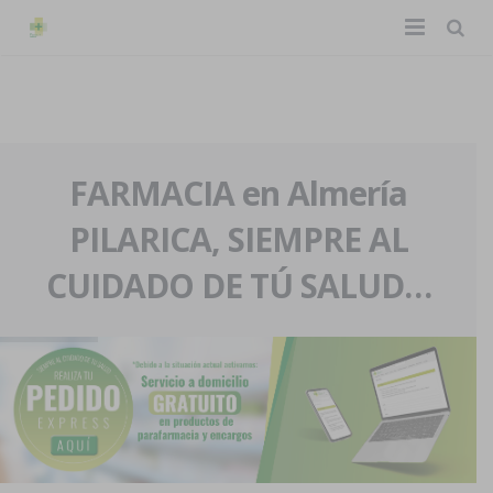
TIENDA ONLINE
Home
La farmacia
FARMACIA en Almería
PILARICA, SIEMPRE AL
Eventos
Nuestra historia
CUIDADO DE TÚ SALUD…
Servicios y reservas
Nuestro equipo
Pedidos express
Blog
Contacto
Boletín