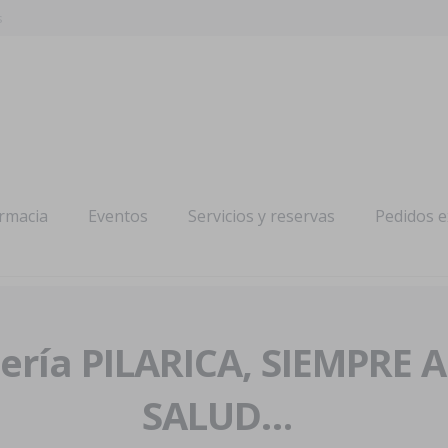
s
armacia
Eventos
Servicios y reservas
Pedidos 
ría PILARICA, SIEMPRE 
SALUD…