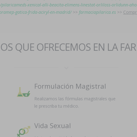
/pilaricameds-xenical-alli-beacita-elimens-linestat-orliloss-orlidunn-aho
pramep-gatica-frida-aciryl-en-madrid/
>>
farmaciapilarica.es
>>
Compra
IOS QUE OFRECEMOS EN LA FA
Formulación Magistral
Realizamos las fórmulas magistrales que
le prescriba tu médico.
Vida Sexual