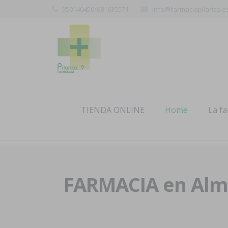
950140450/681635571
info@farmaciapilarica.e
TIENDA ONLINE
Home
La f
FARMACIA en Alme