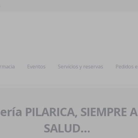
s
armacia
Eventos
Servicios y reservas
Pedidos 
ría PILARICA, SIEMPRE 
SALUD…