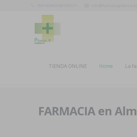
950140450/681635571
info@farmaciapilarica.e
TIENDA ONLINE
Home
La f
FARMACIA en Alme