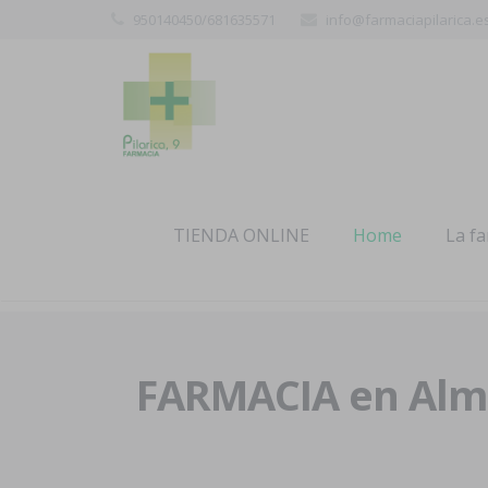
950140450/681635571
info@farmaciapilarica.e
TIENDA ONLINE
Home
La f
FARMACIA en Alme