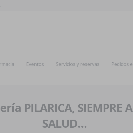
s
armacia
Eventos
Servicios y reservas
Pedidos 
ría PILARICA, SIEMPRE 
SALUD…