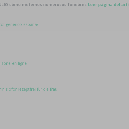
i JULIO cómo metemos numerosos funebres
Leer página del art
tol-generico-espana/
isone-en-ligne
 siofor rezeptfrei für die frau