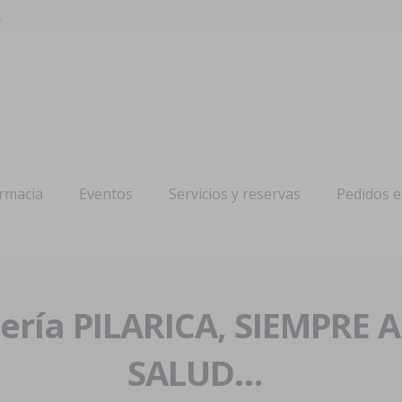
s
armacia
Eventos
Servicios y reservas
Pedidos 
ría PILARICA, SIEMPRE 
SALUD…