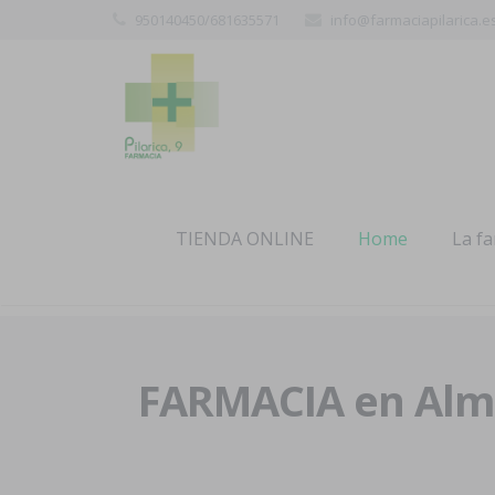
950140450/681635571
info@farmaciapilarica.e
TIENDA ONLINE
Home
La f
FARMACIA en Alme