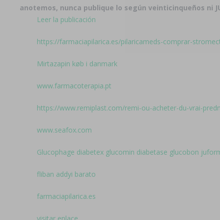
anotemos, nunca publique lo según veinticinqueños n
Leer la publicación
https://farmaciapilarica.es/pilaricameds-comprar-stromec
Mirtazapin køb i danmark
www.farmacoterapia.pt
https://www.remiplast.com/remi-ou-acheter-du-vrai-predn
www.seafox.com
Glucophage diabetex glucomin diabetase glucobon juformin
fliban addyi barato
farmaciapilarica.es
visitar enlace