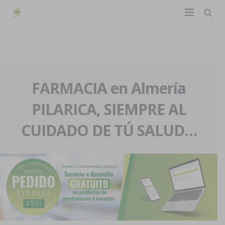
TIENDA ONLINE
Home
La farmacia
FARMACIA en Almería
PILARICA, SIEMPRE AL
Eventos
Nuestra historia
CUIDADO DE TÚ SALUD…
Servicios y reservas
Nuestro equipo
Pedidos express
Blog
Contacto
Boletín