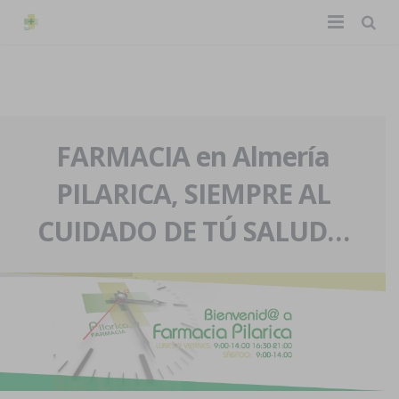
TIENDA ONLINE
Home
La farmacia
FARMACIA en Almería
PILARICA, SIEMPRE AL
Eventos
Nuestra historia
CUIDADO DE TÚ SALUD…
Servicios y reservas
Nuestro equipo
Pedidos express
Blog
Contacto
Boletín