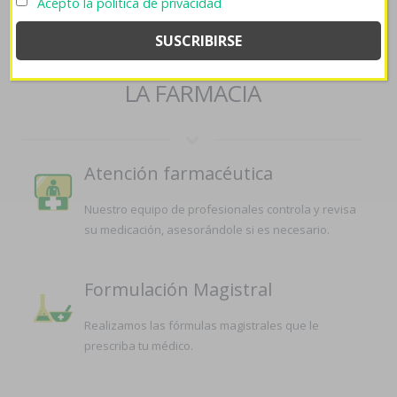
Acepto la política de privacidad
españa/
::
página web
::
informe
::
Comprar levitra en andorra
SERVICIOS QUE OFRECEMOS EN
LA FARMACIA
Atención farmacéutica
Nuestro equipo de profesionales controla y revisa
su medicación, asesorándole si es necesario.
Formulación Magistral
Realizamos las fórmulas magistrales que le
prescriba tu médico.