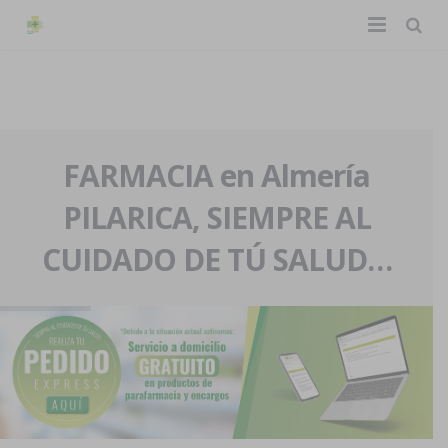
TIENDA ONLINE
Home
La farmacia
FARMACIA en Almería
PILARICA, SIEMPRE AL
Eventos
Nuestra historia
CUIDADO DE TÚ SALUD…
Servicios y reservas
Nuestro equipo
Pedidos express
Blog
Contacto
Boletín