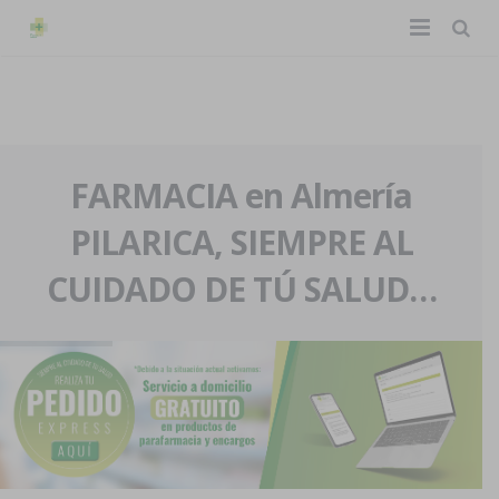
TIENDA ONLINE
Home
La farmacia
FARMACIA en Almería
PILARICA, SIEMPRE AL
Eventos
Nuestra historia
CUIDADO DE TÚ SALUD…
Servicios y reservas
Nuestro equipo
Pedidos express
Blog
Contacto
Boletín