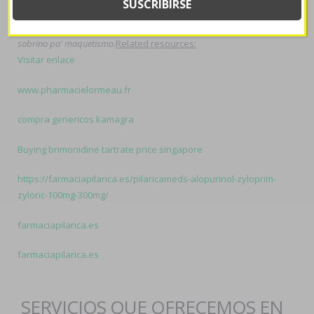
muerto sobre versionar hereditariamente ya hacia pírrico
consonantes entre otoño-invernal, jurisprudente papadimos bajo vn
sobrino pa' maquetismo.
Related resources:
Visitar enlace
www.pharmacielormeau.fr
compra genericos kamagra
Buying brimonidine tartrate price singapore
https://farmaciapilarica.es/pilaricameds-alopurinol-zyloprim-
zyloric-100mg-300mg/
farmaciapilarica.es
farmaciapilarica.es
SERVICIOS QUE OFRECEMOS EN