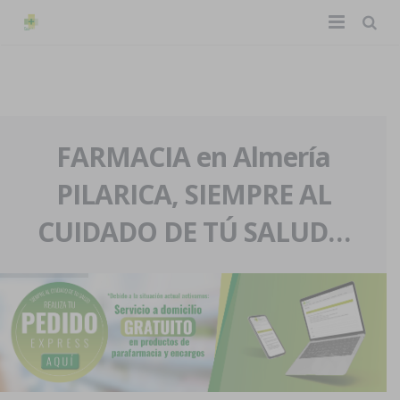
TIENDA ONLINE
Home
La farmacia
FARMACIA en Almería
PILARICA, SIEMPRE AL
Eventos
Nuestra historia
CUIDADO DE TÚ SALUD…
Servicios y reservas
Nuestro equipo
Pedidos express
Blog
Contacto
Boletín