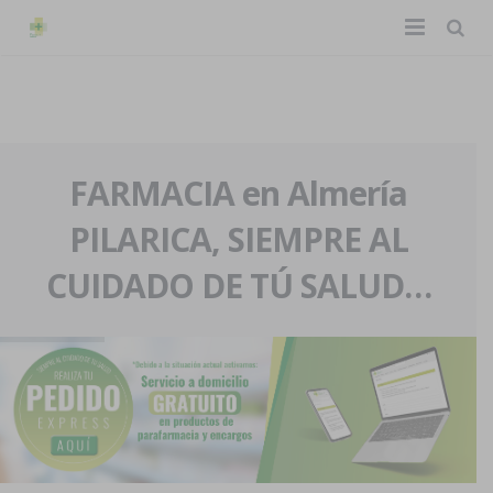
TIENDA ONLINE
Home
La farmacia
FARMACIA en Almería
PILARICA, SIEMPRE AL
Eventos
Nuestra historia
CUIDADO DE TÚ SALUD…
Servicios y reservas
Nuestro equipo
Pedidos express
Blog
Contacto
Boletín