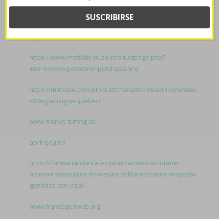
Ver Más Páginas
https://www.golem.es/golem-levitra-sin-receta-en-
espana
https://www.imobility.co.za/productpage.php?
imo=ordering-combivir-purchase-line
https://manade.com/product/manade-robaxin-lumirelax-
500mg-en-ligne-quebec/
www.merkle-tuning.de
abrir página
https://farmaciapilarica.es/pilaricameds-accutane-
acnemin-dercutane-flexresan-isdiben-isoacne-mayesta-
generico-con-visa/
www.francegenweb.org