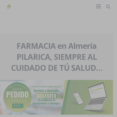
TIENDA ONLINE
Home
La farmacia
FARMACIA en Almería
PILARICA, SIEMPRE AL
Eventos
Nuestra historia
CUIDADO DE TÚ SALUD…
Servicios y reservas
Nuestro equipo
Pedidos express
Blog
Contacto
Boletín