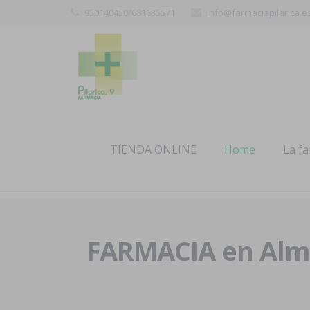
950140450/681635571
info@farmaciapilarica.e
TIENDA ONLINE
Home
La f
FARMACIA en Alme