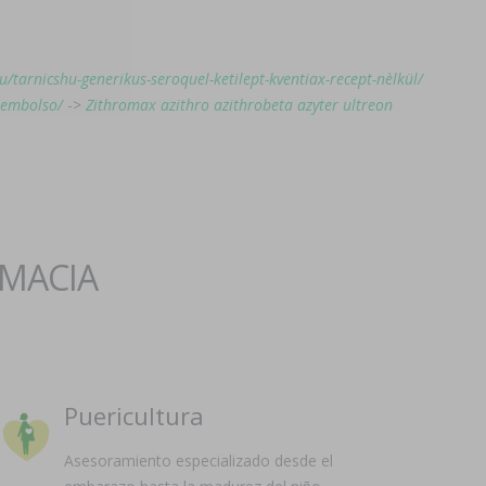
hu/tarnicshu-generikus-seroquel-ketilept-kventiax-recept-nèlkül/
eembolso/
->
Zithromax azithro azithrobeta azyter ultreon
RMACIA
Puericultura
Asesoramiento especializado desde el