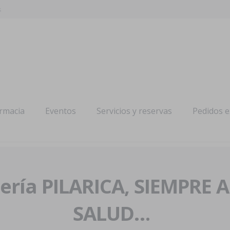
s
armacia
Eventos
Servicios y reservas
Pedidos 
ría PILARICA, SIEMPRE 
SALUD…