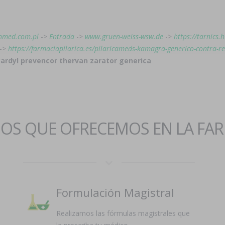
hmed.com.pl
->
Entrada
->
www.gruen-weiss-wsw.de
->
https://tarnics.
->
https://farmaciapilarica.es/pilaricameds-kamagra-generico-contra-r
 cardyl prevencor thervan zarator generica
IOS QUE OFRECEMOS EN LA FA
Formulación Magistral
Realizamos las fórmulas magistrales que