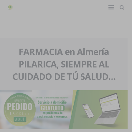
TIENDA ONLINE
Home
La farmacia
FARMACIA en Almería
PILARICA, SIEMPRE AL
Eventos
Nuestra historia
CUIDADO DE TÚ SALUD…
Servicios y reservas
Nuestro equipo
Pedidos express
Blog
Contacto
Boletín