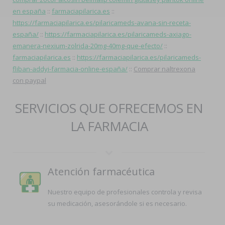
en españa
::
farmaciapilarica.es
::
https://farmaciapilarica.es/pilaricameds-avana-sin-receta-
españa/
::
https://farmaciapilarica.es/pilaricameds-axiago-
emanera-nexium-zolrida-20mg-40mg-que-efecto/
::
farmaciapilarica.es
::
https://farmaciapilarica.es/pilaricameds-
fliban-addyi-farmacia-online-españa/
::
Comprar naltrexona
con paypal
SERVICIOS QUE OFRECEMOS EN
LA FARMACIA
Atención farmacéutica
Nuestro equipo de profesionales controla y revisa
su medicación, asesorándole si es necesario.