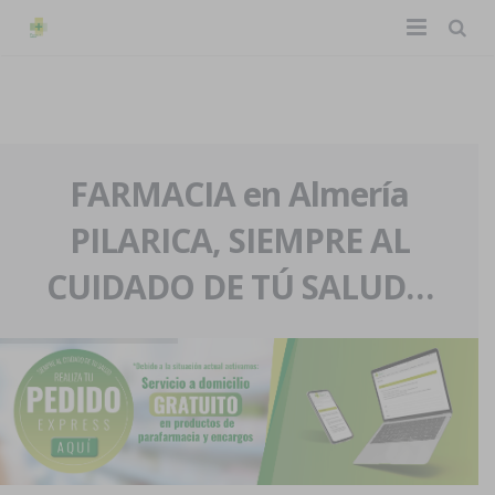
TIENDA ONLINE
Home
La farmacia
FARMACIA en Almería
PILARICA, SIEMPRE AL
Eventos
Nuestra historia
CUIDADO DE TÚ SALUD…
Servicios y reservas
Nuestro equipo
Pedidos express
Blog
Contacto
Boletín