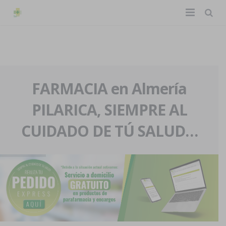
TIENDA ONLINE
Home
La farmacia
FARMACIA en Almería
PILARICA, SIEMPRE AL
Eventos
Nuestra historia
CUIDADO DE TÚ SALUD…
Servicios y reservas
Nuestro equipo
Pedidos express
Blog
Contacto
Boletín