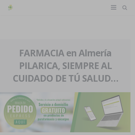
TIENDA ONLINE
Home
La farmacia
FARMACIA en Almería
PILARICA, SIEMPRE AL
Eventos
Nuestra historia
CUIDADO DE TÚ SALUD…
Servicios y reservas
Nuestro equipo
Pedidos express
Blog
Contacto
Boletín