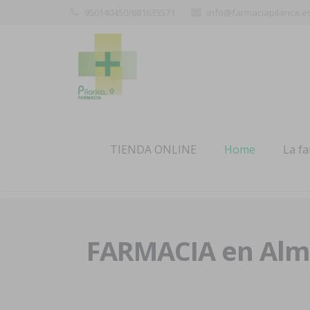
950140450/681635571
info@farmaciapilarica.e
TIENDA ONLINE
Home
La f
FARMACIA en Alme