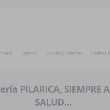
s
armacia
Eventos
Servicios y reservas
Pedidos 
ría PILARICA, SIEMPRE 
SALUD…