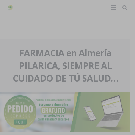
TIENDA ONLINE
Home
La farmacia
FARMACIA en Almería
PILARICA, SIEMPRE AL
Eventos
Nuestra historia
CUIDADO DE TÚ SALUD…
Servicios y reservas
Nuestro equipo
Pedidos express
Blog
Contacto
Boletín