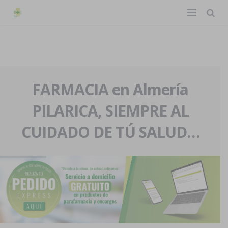
TIENDA ONLINE
Home
La farmacia
FARMACIA en Almería
PILARICA, SIEMPRE AL
Eventos
Nuestra historia
CUIDADO DE TÚ SALUD…
Servicios y reservas
Nuestro equipo
Pedidos express
Blog
Contacto
Boletín