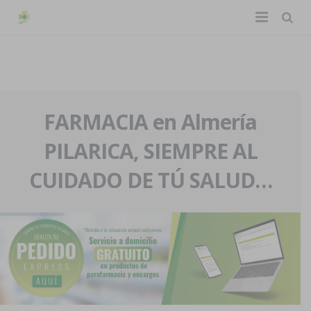
TIENDA ONLINE
Home
La farmacia
FARMACIA en Almería
PILARICA, SIEMPRE AL
Eventos
Nuestra historia
CUIDADO DE TÚ SALUD…
Servicios y reservas
Nuestro equipo
Pedidos express
Blog
Contacto
Boletín