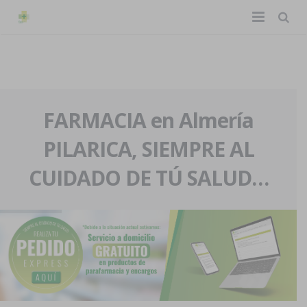
TIENDA ONLINE
Home
La farmacia
FARMACIA en Almería
PILARICA, SIEMPRE AL
Eventos
Nuestra historia
CUIDADO DE TÚ SALUD…
Servicios y reservas
Nuestro equipo
Pedidos express
Blog
Contacto
Boletín