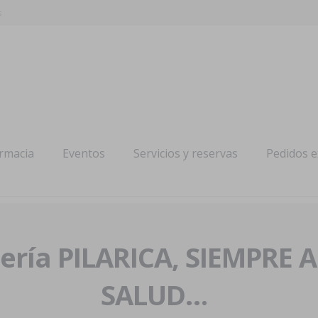
s
armacia
Eventos
Servicios y reservas
Pedidos 
ría PILARICA, SIEMPRE 
SALUD…