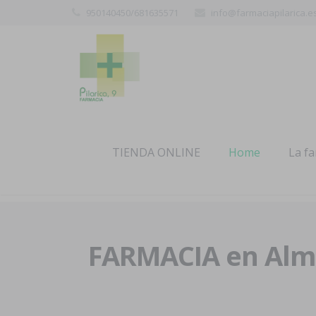
950140450/681635571
info@farmaciapilarica.e
TIENDA ONLINE
Home
La f
FARMACIA en Alme