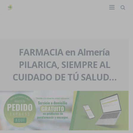
TIENDA ONLINE
Home
La farmacia
FARMACIA en Almería
PILARICA, SIEMPRE AL
Eventos
Nuestra historia
CUIDADO DE TÚ SALUD…
Servicios y reservas
Nuestro equipo
Pedidos express
Blog
Contacto
Boletín