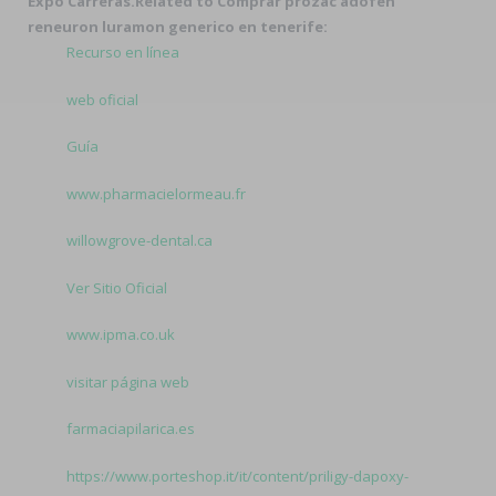
Expo Carreras.
Related to Comprar prozac adofen
reneuron luramon generico en tenerife:
Recurso en línea
web oficial
Guía
www.pharmacielormeau.fr
willowgrove-dental.ca
Ver Sitio Oficial
www.ipma.co.uk
visitar página web
farmaciapilarica.es
https://www.porteshop.it/it/content/priligy-dapoxy-