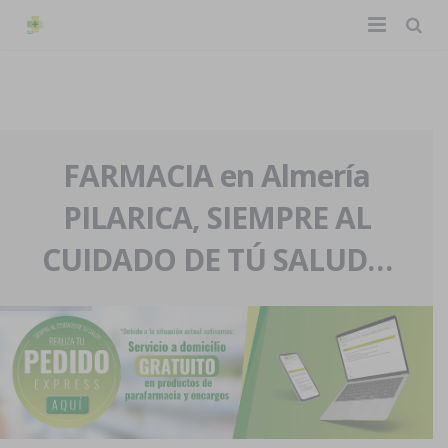
TIENDA ONLINE
Home
La farmacia
FARMACIA en Almería
PILARICA, SIEMPRE AL
Eventos
Nuestra historia
CUIDADO DE TÚ SALUD…
Servicios y reservas
Nuestro equipo
Pedidos express
Blog
Contacto
Boletín