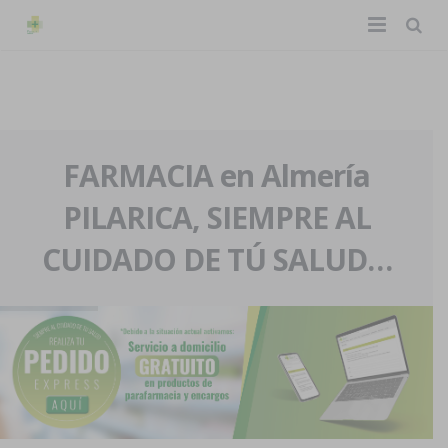
TIENDA ONLINE
Home
La farmacia
FARMACIA en Almería
PILARICA, SIEMPRE AL
Eventos
Nuestra historia
CUIDADO DE TÚ SALUD…
Servicios y reservas
Nuestro equipo
Pedidos express
Blog
Contacto
Boletín