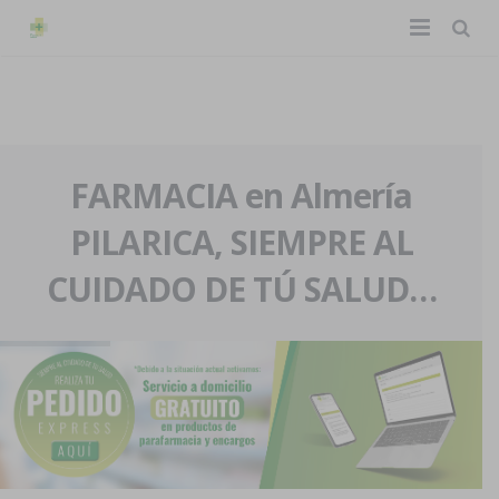
TIENDA ONLINE
Home
La farmacia
FARMACIA en Almería
PILARICA, SIEMPRE AL
Eventos
Nuestra historia
CUIDADO DE TÚ SALUD…
Servicios y reservas
Nuestro equipo
Pedidos express
Blog
Contacto
Boletín