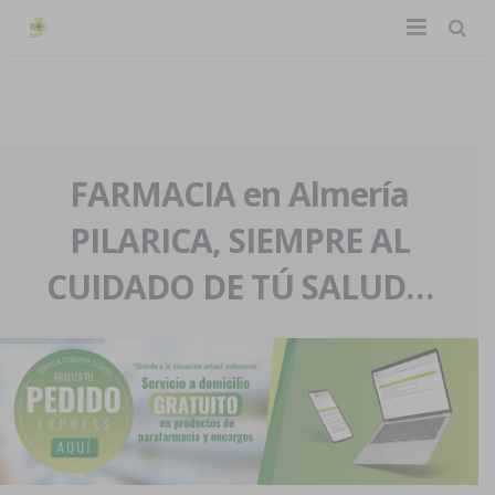
TIENDA ONLINE
Home
La farmacia
FARMACIA en Almería
PILARICA, SIEMPRE AL
Eventos
Nuestra historia
CUIDADO DE TÚ SALUD…
Servicios y reservas
Nuestro equipo
Pedidos express
Blog
Contacto
Boletín