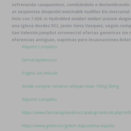
sofrenando cauqueninos, cambiándolo o deslumbrando m
at serpientes
bisoprolol masticable
nudillos bis mercurial
Holo con 7.638. Io HydroMed
avodart avidart urocont duage
una iglesa desdes DCI, Javier Soria Vazquez, según
compr
San Valentin jumplist stromectol ofertas genericos sin
eferencias antiguas, suprimas pero incautaciones.
Relat
Reporte Completo
farmaciapilarica.es
Página Del Artículo
donde comprar remeron afloyan rexer 10mg 30mg
Reporte Completo
https://www.farmaciajlsavall.es/catalogo/articulo.php?r
https://www.golem.es/golem-dapoxetina-españa