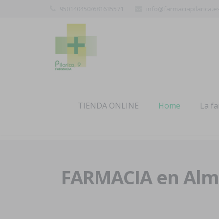
950140450/681635571
info@farmaciapilarica.e
TIENDA ONLINE
Home
La f
FARMACIA en Alme