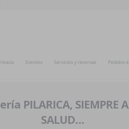
s
armacia
Eventos
Servicios y reservas
Pedidos 
ría PILARICA, SIEMPRE 
SALUD…