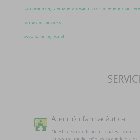
comprar axiago emanera nexium zolrida generica sin rec
farmaciapilarica.es
www.danielbiggs.net
SERVIC
Atención farmacéutica
Nuestro equipo de profesionales controla
y revisa su medicación, asesorándole si es