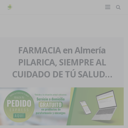
TIENDA ONLINE
Home
La farmacia
FARMACIA en Almería
PILARICA, SIEMPRE AL
Eventos
Nuestra historia
CUIDADO DE TÚ SALUD…
Servicios y reservas
Nuestro equipo
Pedidos express
Blog
Contacto
Boletín