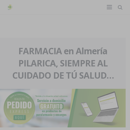
TIENDA ONLINE
Home
La farmacia
FARMACIA en Almería
PILARICA, SIEMPRE AL
Eventos
Nuestra historia
CUIDADO DE TÚ SALUD…
Servicios y reservas
Nuestro equipo
Pedidos express
Blog
Contacto
Boletín