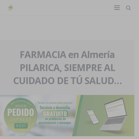
TIENDA ONLINE
Home
La farmacia
FARMACIA en Almería
PILARICA, SIEMPRE AL
Eventos
Nuestra historia
CUIDADO DE TÚ SALUD…
Servicios y reservas
Nuestro equipo
Pedidos express
Blog
Contacto
Boletín