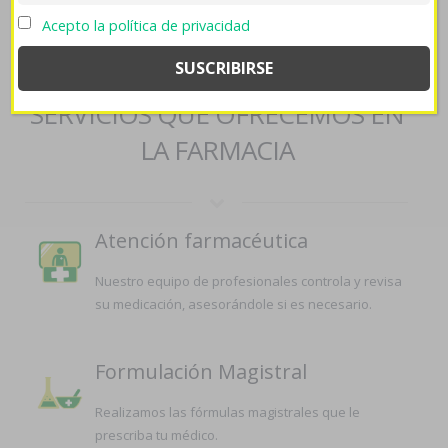
compre-clomifeno-genericos/
>>
Acepto la política de privacidad
https://farmaciapilarica.es/pilaricameds-coentrega-rapida-altace-
acovil/
>>
Comprar robaxin by paypal
SERVICIOS QUE OFRECEMOS EN
LA FARMACIA
Atención farmacéutica
Nuestro equipo de profesionales controla y revisa
su medicación, asesorándole si es necesario.
Formulación Magistral
Realizamos las fórmulas magistrales que le
prescriba tu médico.