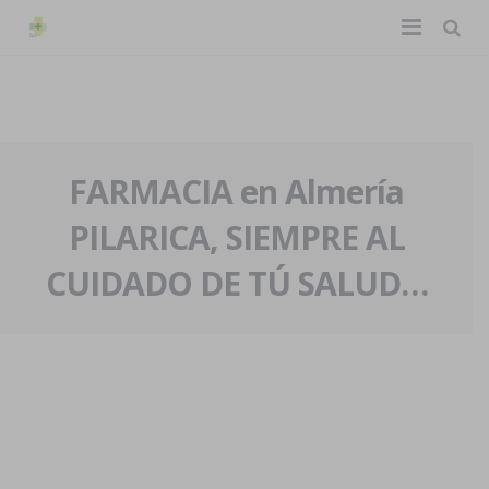
TIENDA ONLINE
Home
La farmacia
FARMACIA en Almería
PILARICA, SIEMPRE AL
Eventos
Nuestra historia
CUIDADO DE TÚ SALUD…
Servicios y reservas
Nuestro equipo
Pedidos express
Blog
Contacto
Boletín