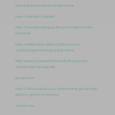
Where to buy levitra in canada online
Leer Contenido Completo
http://finanstilmelding.ucl.dk/ucl-hvordan-bestille-
finasterid
https://www.doktor-plzen.cz/dokplzn-buy-
cyclobenzaprine-cheap-to-buy-online
http://www.acmedical.it/?acmedical=comprare-
ciclobenzaprina-originale
perspectiva
https://farmaciapilarica.es/pilaricameds-glucophage-
dianben-genericos-baratas/
visita el sitio