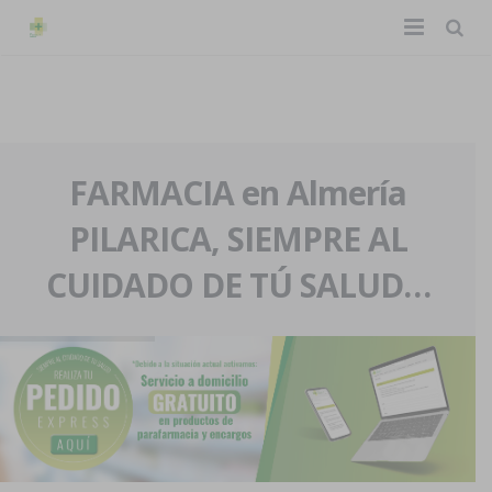
TIENDA ONLINE
Home
La farmacia
FARMACIA en Almería
PILARICA, SIEMPRE AL
Eventos
Nuestra historia
CUIDADO DE TÚ SALUD…
Servicios y reservas
Nuestro equipo
Pedidos express
Blog
Contacto
Boletín