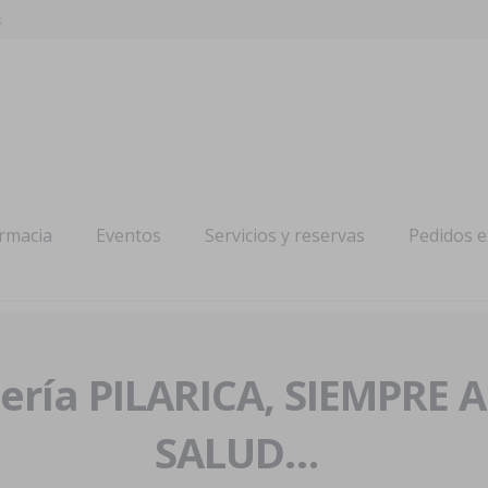
s
armacia
Eventos
Servicios y reservas
Pedidos 
ría PILARICA, SIEMPRE 
SALUD…