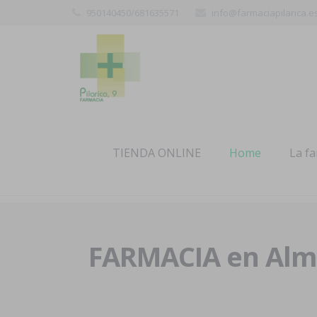
950140450/681635571
info@farmaciapilarica.e
TIENDA ONLINE
Home
La f
FARMACIA en Alme