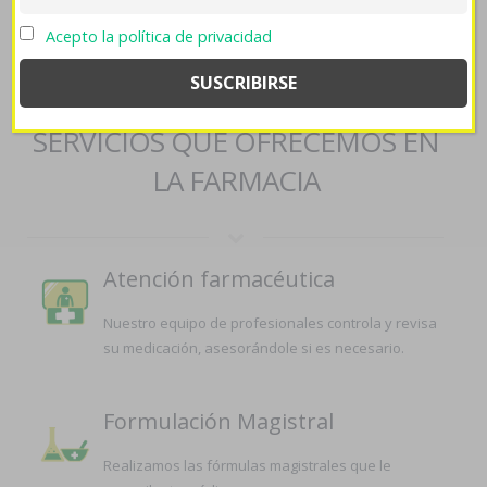
https://www.lowerbackpain.com/lbp-buying-urispas-purchase-
online-safely.html
->
Contenido Aquí
->
Comprar sildenafil en
Acepto la política de privacidad
andorra
SERVICIOS QUE OFRECEMOS EN
LA FARMACIA
Atención farmacéutica
Nuestro equipo de profesionales controla y revisa
su medicación, asesorándole si es necesario.
Formulación Magistral
Realizamos las fórmulas magistrales que le