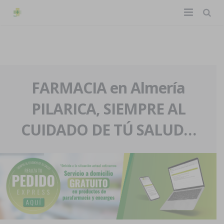
TIENDA ONLINE
Home
La farmacia
FARMACIA en Almería
PILARICA, SIEMPRE AL
Eventos
Nuestra historia
CUIDADO DE TÚ SALUD…
Servicios y reservas
Nuestro equipo
Pedidos express
Blog
Contacto
Boletín