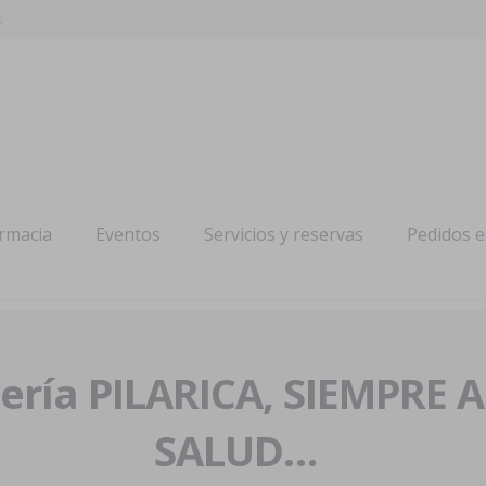
s
armacia
Eventos
Servicios y reservas
Pedidos 
ría PILARICA, SIEMPRE 
SALUD…