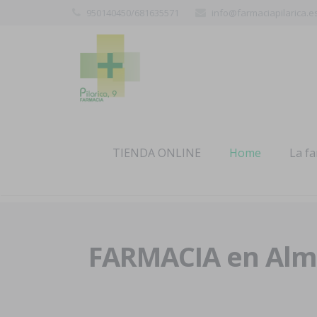
950140450/681635571
info@farmaciapilarica.e
TIENDA ONLINE
Home
La f
FARMACIA en Alme