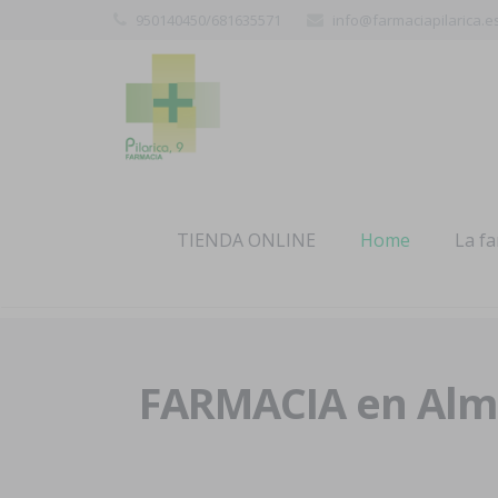
950140450/681635571
info@farmaciapilarica.e
TIENDA ONLINE
Home
La f
FARMACIA en Alme