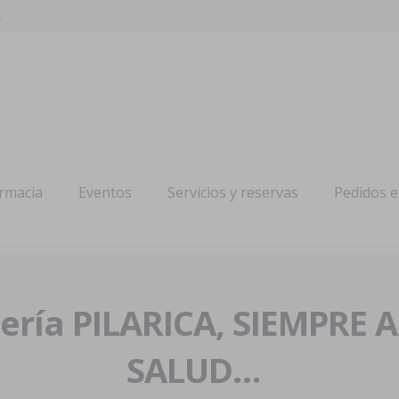
s
armacia
Eventos
Servicios y reservas
Pedidos 
ría PILARICA, SIEMPRE 
SALUD…