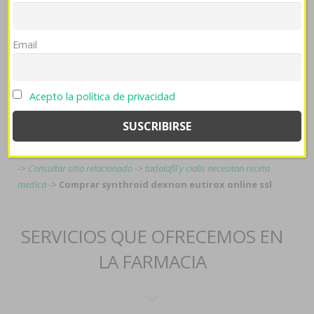
Tags:
Email
www.humboldt-apotheke-hannover.de
->
Discount vesicare purchase
in australia
->
Registro
->
ver esto
->
https://www.nill-
griffe.com/nillgr-xenical-kaufen-günstig-paypal.html
->
Acepto la política de privacidad
https://www.75.dk/index.php?dk=kamagra-køb-online-odense
->
Stromectol generika rezeptfrei
->
https://farmaciapilarica.es/pilaricameds-venta-amoxil-amoxaren-
amoxigobens-britamox-clamoxyl-hosboral-250mg-500mg/
->
fuente
->
Consultar sitio relacionado
->
tadalafil y cialis necesitan receta
medica
->
Comprar synthroid dexnon eutirox online ssl
SERVICIOS QUE OFRECEMOS EN
LA FARMACIA