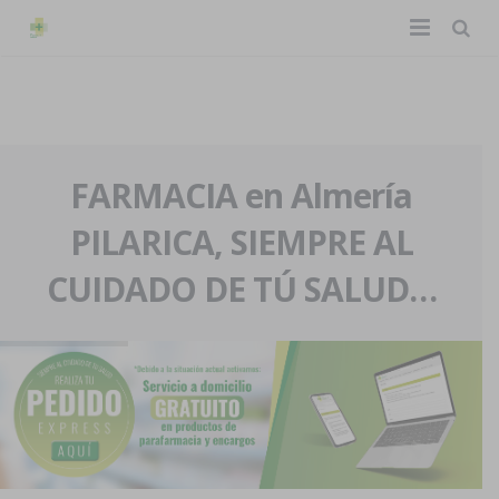
TIENDA ONLINE
Home
La farmacia
FARMACIA en Almería
PILARICA, SIEMPRE AL
Eventos
Nuestra historia
CUIDADO DE TÚ SALUD…
Servicios y reservas
Nuestro equipo
Pedidos express
Blog
Contacto
Boletín