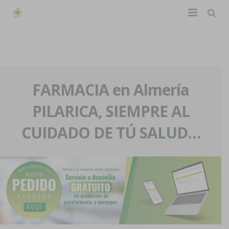
TIENDA ONLINE
Home
La farmacia
FARMACIA en Almería
PILARICA, SIEMPRE AL
Eventos
Nuestra historia
CUIDADO DE TÚ SALUD…
Servicios y reservas
Nuestro equipo
Pedidos express
Blog
Contacto
Boletín