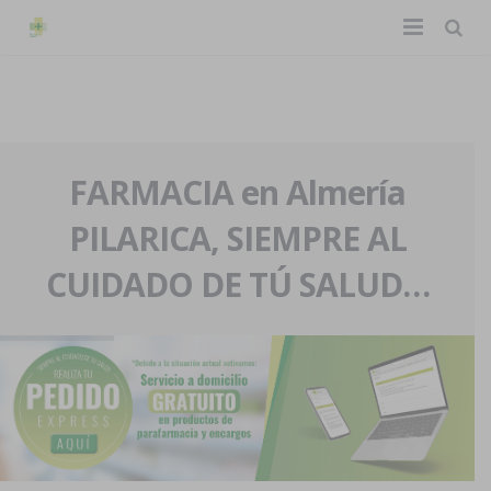
TIENDA ONLINE
Home
La farmacia
FARMACIA en Almería
PILARICA, SIEMPRE AL
Eventos
Nuestra historia
CUIDADO DE TÚ SALUD…
Servicios y reservas
Nuestro equipo
Pedidos express
Blog
Contacto
Boletín