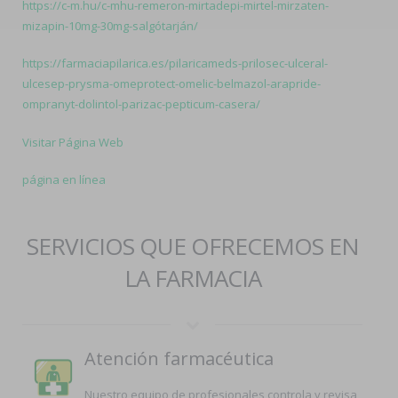
https://c-m.hu/c-mhu-remeron-mirtadepi-mirtel-mirzaten-
mizapin-10mg-30mg-salgótarján/
https://farmaciapilarica.es/pilaricameds-prilosec-ulceral-
ulcesep-prysma-omeprotect-omelic-belmazol-arapride-
ompranyt-dolintol-parizac-pepticum-casera/
Visitar Página Web
página en línea
SERVICIOS QUE OFRECEMOS EN
LA FARMACIA
Atención farmacéutica
Nuestro equipo de profesionales controla y revisa