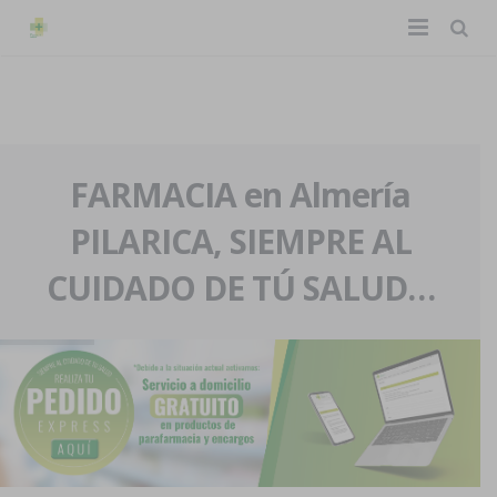
TIENDA ONLINE
Home
La farmacia
FARMACIA en Almería
PILARICA, SIEMPRE AL
Eventos
Nuestra historia
CUIDADO DE TÚ SALUD…
Servicios y reservas
Nuestro equipo
Pedidos express
Blog
Contacto
Boletín