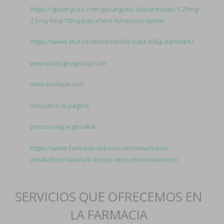
https://guzargues.com/guzargues-altace-triatec-1.25mg-
2.5mg-5mg-10mg-pas-chere-livraison-rapide/
https://www.stvf.se/stvf-beställa-cialis-billig-danmark/
www.pisosgeagroup.com
www.bisilque.com
Descubre la página
precio viagra gibraltar
https://www.fairtrade-schools.de/news/news-
detail/ftscs-tadalafil-ersatz-rezeptfrei-österreich
SERVICIOS QUE OFRECEMOS EN
LA FARMACIA