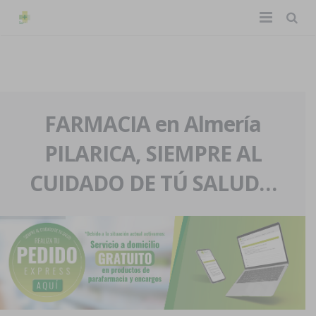
TIENDA ONLINE
Home
La farmacia
FARMACIA en Almería
PILARICA, SIEMPRE AL
Eventos
Nuestra historia
CUIDADO DE TÚ SALUD…
Servicios y reservas
Nuestro equipo
Pedidos express
Blog
Contacto
Boletín