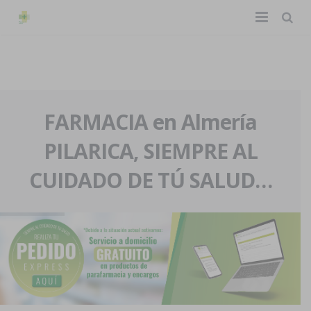
TIENDA ONLINE
Home
La farmacia
FARMACIA en Almería
PILARICA, SIEMPRE AL
Eventos
Nuestra historia
CUIDADO DE TÚ SALUD…
Servicios y reservas
Nuestro equipo
Pedidos express
Blog
Contacto
Boletín