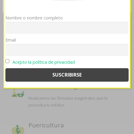
SERVICIOS QUE OFRECEMOS EN
LA FARMACIA
Nombre o nombre completo
Email
Atención farmacéutica
Nuestro equipo de profesionales controla y revisa
Acepto la política de privacidad
su medicación, asesorándole si es necesario.
Formulación Magistral
Realizamos las fórmulas magistrales que le
prescriba tu médico.
Puericultura