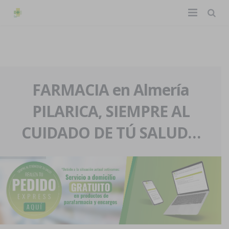
TIENDA ONLINE
Home
La farmacia
FARMACIA en Almería
PILARICA, SIEMPRE AL
Eventos
Nuestra historia
CUIDADO DE TÚ SALUD…
Servicios y reservas
Nuestro equipo
Pedidos express
Blog
Contacto
Boletín