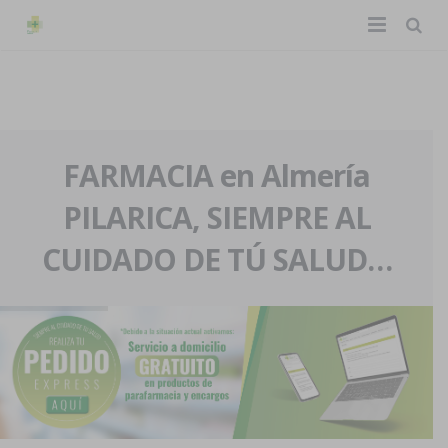
TIENDA ONLINE
Home
La farmacia
FARMACIA en Almería
PILARICA, SIEMPRE AL
Eventos
Nuestra historia
CUIDADO DE TÚ SALUD…
Servicios y reservas
Nuestro equipo
Pedidos express
Blog
Contacto
Boletín