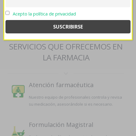
lioresal 10mg 25mg
->
scientificipca.org
->
https://farmaciapilarica.es/pilaricameds-venta-de-amoxil-
Acepto la política de privacidad
amoxaren-amoxigobens-britamox-clamoxyl-hosboral-generico-en-
españa/
->
Comprar ventolin generico barato
SERVICIOS QUE OFRECEMOS EN
LA FARMACIA
Atención farmacéutica
Nuestro equipo de profesionales controla y revisa
su medicación, asesorándole si es necesario.
Formulación Magistral