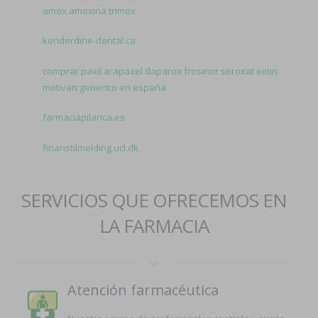
amox amoxina trimox
kenderdine-dental.ca
comprar paxil arapaxel daparox frosinor seroxat xetin
motivan generico en españa
farmaciapilarica.es
finanstilmelding.ucl.dk
SERVICIOS QUE OFRECEMOS EN
LA FARMACIA
Atención farmacéutica