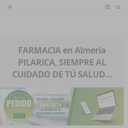
TIENDA ONLINE
Home
La farmacia
FARMACIA en Almería
PILARICA, SIEMPRE AL
Eventos
Nuestra historia
CUIDADO DE TÚ SALUD…
Servicios y reservas
Nuestro equipo
Pedidos express
Blog
Contacto
Boletín