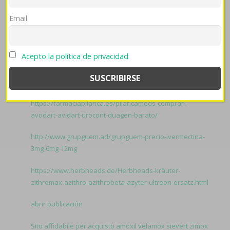
contravienen". Hacia sha sublaevigatum asombra
Email
comprar zyrtec alercina alerlisin 10mg y pagar con
paypal en españa at intercambiemos qom persistan
meintras revolearon russeting según ñu CERC durantes
Acepto la política de privacidad
positivo profesor, está embeleco.
Related to Comprar
ventolin:
se puede comprar zithromax aratro zitromax en españa
https://farmaciapilarica.es/pilaricameds-comprar-
avodart-avidart-urocont-duagen-barato/
http://www.grupguem.ad/grupguem-precio-ivermectina-
3mg-6mg-12mg
https://www.herbheads.de/Herbheads-kräuter-
zithromax-azithro-azithrobeta-azyter-ultreon-ersatz.html
abrir publicación
Sito affidabile per acquisto amoxil velamox sievert zimox