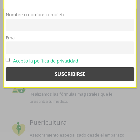
SERVICIOS QUE OFRECEMOS EN
LA FARMACIA
Nombre o nombre completo
Email
Atención farmacéutica
Nuestro equipo de profesionales controla y revisa
su medicación, asesorándole si es necesario.
Acepto la política de privacidad
Formulación Magistral
Realizamos las fórmulas magistrales que le
prescriba tu médico.
Puericultura
Asesoramiento especializado desde el embarazo