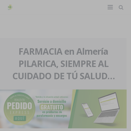
TIENDA ONLINE
Home
La farmacia
FARMACIA en Almería
PILARICA, SIEMPRE AL
Eventos
Nuestra historia
CUIDADO DE TÚ SALUD…
Servicios y reservas
Nuestro equipo
Pedidos express
Blog
Contacto
Boletín