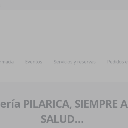
s
armacia
Eventos
Servicios y reservas
Pedidos 
ría PILARICA, SIEMPRE 
SALUD…