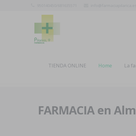
950140450/681635571
info@farmaciapilarica.e
TIENDA ONLINE
Home
La f
FARMACIA en Alme